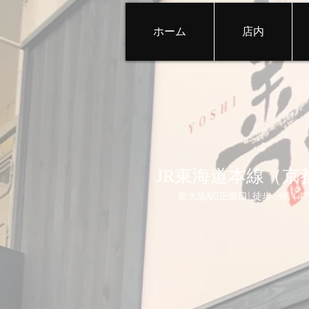
ホーム
店内
JR東海道本線（京
新大阪駅(正面口) 徒歩6分（4