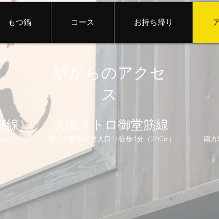
もつ鍋
コース
お持ち帰り
駅からのアクセ
ス
都線）
大阪メトロ御堂筋線
70m）
西中島南方駅(出入口1) 徒歩4分（260m）
南方駅