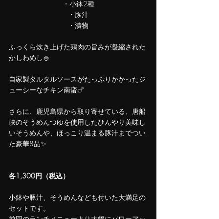
・小鉢2種
・豚汁
・漬物
ふっくら炊き上げた鶏肉の旨みが凝縮された
かしわめし🍚
自家製タルタルソースがたっぷりかかったジ
ューシーなチキン南蛮🍗
さらに、鹿児島県から取り寄せている、唐船
峡のそうめんつゆを使用したひんやり美味し
いそうめんや、ほっこり温まる豚汁までつい
た豪華8品✨
各1,300円（税込）
小鉢や豚汁、そうめんなども付いた大満足の
セットです。
前回のランチメニューより大幅にパワーアッ