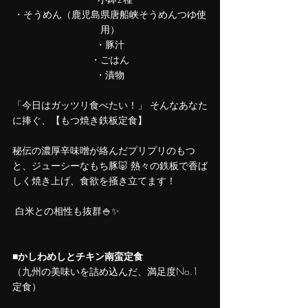
・そうめん（鹿児島県唐船峡そうめんつゆ使
用）
・豚汁
・ごはん
・漬物
「今日はガッツリ食べたい！」 そんなあなた
に捧ぐ、【もつ焼き鉄板定食】
秘伝の濃厚辛味噌が絡んだプリプリのもつ
と、ジューシーなもち豚🐷 熱々の鉄板で香ば
しく焼き上げ、食欲を掻き立てます！
 白米との相性も抜群🍚✨
■
かしわめしとチキン南蛮定食
（九州の美味いを詰め込んだ、満足度No.1
定食）