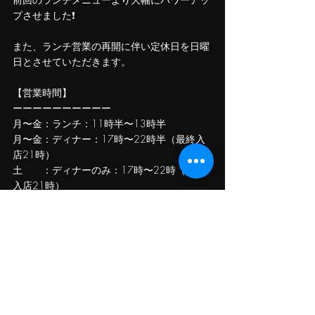
プさせました❗️
また、ランチ営業の再開に伴い定休日を日曜
日とさせていただきます。
【営業時間】
ーーーーーーーーーー
月〜金：ランチ：11時半〜13時半
月〜金：ディナー：17時〜22時半（最終入
店21時）
土　　：ディナーのみ：17時〜22時（最終
入店21時）
日　　：定休日
ーーーーーーーーーー
皆様のご来店を心よりお待ちしております。
Instagramやっているのでよかったらみにきて
ください❗️
Click Me